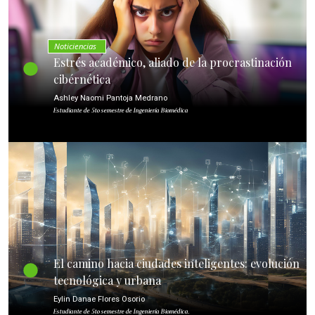
Noticiencias
Estrés académico, aliado de la procrastinación
cibérnética
Ashley Naomi Pantoja Medrano
Estudiante de 5to semestre de Ingeniería Biomédica
El camino hacia ciudades inteligentes: evolución
tecnológica y urbana
Eylin Danae Flores Osorio
Estudiante de 5to semestre de Ingeniería Biomédica.