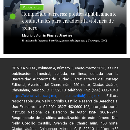
Noticiencias
Rompiendo barreras: políticas públicamente
conductuales para erradicar la violencia de
género.
Mauricio Adrián Pinales Jiménez
Estudiante de Ingeniería Biomédica, Instituto de Ingeniería y Tecnología, UACJ
CIENCIA VITAL, volumen 4, número 1, enero-marzo 2026, es una
publicación trimestral, seriada, en línea, editada por la
Universidad Autónoma de Ciudad Juárez a través del Consejo
Editorial, Avenida del Charro núm. 450 norte, Ciudad Juárez,
Chihuahua, México, C. P. 32310, teléfono +52 (656) 688-4848,
https://cienciavital.uacj.mx
,
cienciavital@uacj.mx
Editora
responsable: Dra. Nelly Gordillo Castillo. Reserva de Derechos al
Uso Exclusivo no. 04-2024-032714020600-102, otorgada por el
Instituto Nacional del Derecho de Autor, ISSN: 3061-7944.
Responsable de la última actualización de este número: Dra.
Nelly Gordillo Castillo, Avenida del Charro núm. 450 norte,
Ciudad Juárez, Chihuahua, México, C. P. 32310, teléfono +52