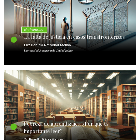
Noticiencias
La falta de justicia en casos transfronterizos
Luz Daniela Natividad Molina
Universidad Autónoma de Ciudad Juárez
Pobreza de aprendizajes: ¿Por qué es
importante leer?
Dr. Ranulfo Pérez Garcés