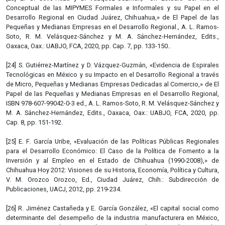
Conceptual de las MIPYMES Formales e Informales y su Papel en el
Desarrollo Regional en Ciudad Juárez, Chihuahua,» de El Papel de las
Pequeñas y Medianas Empresas en el Desarrollo Regional., A. L. Ramos-
Soto, R. M. Velásquez-Sánchez y M. A. Sánchez-Hernández, Edits.,
Oaxaca, Oax.: UABJO, FCA, 2020, pp. Cap. 7, pp. 133-150..
[24] S. Gutiérrez-Martínez y D. Vázquez-Guzmán, «Evidencia de Espirales
Tecnológicas en México y su Impacto en el Desarrollo Regional a través
de Micro, Pequeñas y Medianas Empresas Dedicadas al Comercio,» de El
Papel de las Pequeñas y Medianas Empresas en el Desarrollo Regional,
ISBN 978-607-99042-0-3 ed., A. L. Ramos-Soto, R. M. Velásquez-Sánchez y
M. A. Sánchez-Hernández, Edits., Oaxaca, Oax.: UABJO, FCA, 2020, pp.
Cap. 8, pp. 151-192.
[25] E. F. García Uribe, «Evaluación de las Políticas Públicas Regionales
para el Desarrollo Económico: El Caso de la Política de Fomento a la
Inversión y al Empleo en el Estado de Chihuahua (1990-2008),» de
Chihuahua Hoy 2012: Visiones de su Historia, Economía, Política y Cultura,
V. M. Orozco Orozco, Ed., Ciudad Juárez, Chih.: Subdirección de
Publicaciones, UACJ, 2012, pp. 219-234.
[26] R. Jiménez Castañeda y E. García González, «El capital social como
determinante del desempeño de la industria manufacturera en México,