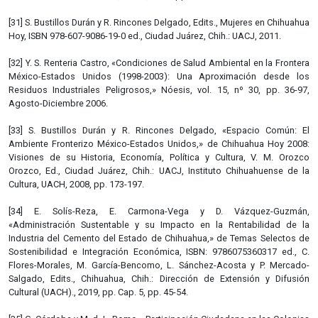
[31] S. Bustillos Durán y R. Rincones Delgado, Edits., Mujeres en Chihuahua
Hoy, ISBN 978-607-9086-19-0 ed., Ciudad Juárez, Chih.: UACJ, 2011.
[32] Y. S. Renteria Castro, «Condiciones de Salud Ambiental en la Frontera
México-Estados Unidos (1998-2003): Una Aproximación desde los
Residuos Industriales Peligrosos,» Nóesis, vol. 15, nº 30, pp. 36-97,
Agosto-Diciembre 2006.
[33] S. Bustillos Durán y R. Rincones Delgado, «Espacio Común: El
Ambiente Fronterizo México-Estados Unidos,» de Chihuahua Hoy 2008:
Visiones de su Historia, Economía, Política y Cultura, V. M. Orozco
Orozco, Ed., Ciudad Juárez, Chih.: UACJ, Instituto Chihuahuense de la
Cultura, UACH, 2008, pp. 173-197.
[34] E. Solís-Reza, E. Carmona-Vega y D. Vázquez-Guzmán,
«Administración Sustentable y su Impacto en la Rentabilidad de la
Industria del Cemento del Estado de Chihuahua,» de Temas Selectos de
Sostenibilidad e Integración Económica, ISBN: 9786075360317 ed., C.
Flores-Morales, M. García-Bencomo, L. Sánchez-Acosta y P. Mercado-
Salgado, Edits., Chihuahua, Chih.: Dirección de Extensión y Difusión
Cultural (UACH)., 2019, pp. Cap. 5, pp. 45-54.