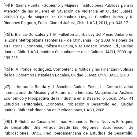
[44] R. Sáenz Huerta, «Gobierno y Mujeres: Instituciones Públicas para la
Atención de las Mujeres en Situación de Violencia en Ciudad Juárez,
2002-2010,» de Mujeres en Chihuahua Hoy, S. Bustillos Durán y R.
Rincones Delgado, Edits., Ciudad Juárez, Chih.: UACJ, 2011, pp. 343-371.
[45] L. Blanco-González y T. M. Fullerton Jr., «La Ley del Precio Unitario en
la Zona Metropolitana Fronteriza,» de Chihuahua Hoy 2008: Visiones de
su Historia, Economía, Política y Cultura, V. M. Orozco Orozco, Ed., Ciudad
Juárez, Chih.: UACJ, Instituto Chihuahuense de la Cultura, UACH, 2008, pp.
199-213.
[46] R. A. Ponce Rodríguez, Competencia Política y las Finanzas Públicas
de los Gobiernos Estatales y Locales, Ciudad Juárez, Chih.: UACJ, 2010.
[47] L. Ampudia Rueda y J. Sánchez Carlos, Edits., La Competitividad
Internacional de México y el Futuro de la Industria Maquiladora: Análisis
Económico y Prospectiva de la Industria en el Desarrollo Local, CAEF 41
Estudios Territoriales, Economía, Población y Desarrollo ed., Ciudad
Juárez, Chih.: Subdirección de Publicaciones, UACJ, 2006.
[48] L. E. Gutiérrez Casas y M. Limas Hernández, Edits., Nuevos Enfoques
de Desarrollo: Una Mirada desde las Regiones, Subdirección de
Publicaciones, UACJ, Red Iberoamericana de Estudios de Desarrollo,