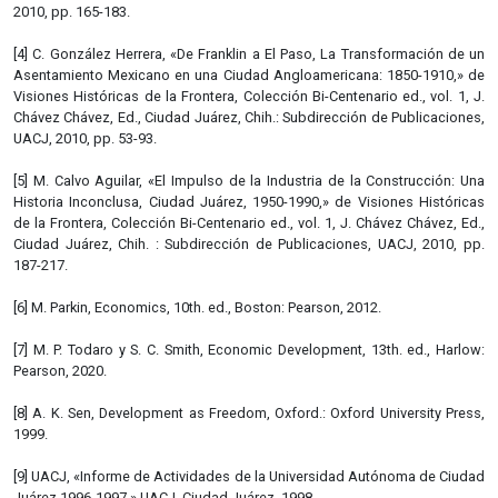
2010, pp. 165-183.
[4] C. González Herrera, «De Franklin a El Paso, La Transformación de un
Asentamiento Mexicano en una Ciudad Angloamericana: 1850-1910,» de
Visiones Históricas de la Frontera, Colección Bi-Centenario ed., vol. 1, J.
Chávez Chávez, Ed., Ciudad Juárez, Chih.: Subdirección de Publicaciones,
UACJ, 2010, pp. 53-93.
[5] M. Calvo Aguilar, «El Impulso de la Industria de la Construcción: Una
Historia Inconclusa, Ciudad Juárez, 1950-1990,» de Visiones Históricas
de la Frontera, Colección Bi-Centenario ed., vol. 1, J. Chávez Chávez, Ed.,
Ciudad Juárez, Chih. : Subdirección de Publicaciones, UACJ, 2010, pp.
187-217.
[6] M. Parkin, Economics, 10th. ed., Boston: Pearson, 2012.
[7] M. P. Todaro y S. C. Smith, Economic Development, 13th. ed., Harlow:
Pearson, 2020.
[8] A. K. Sen, Development as Freedom, Oxford.: Oxford University Press,
1999.
[9] UACJ, «Informe de Actividades de la Universidad Autónoma de Ciudad
Juárez 1996-1997,» UACJ, Ciudad Juárez, 1998.