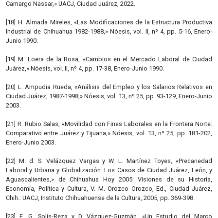
Camargo Nassar,» UACJ, Ciudad Juárez, 2022.
[18] H. Almada Mireles, «Las Modificaciones de la Estructura Productiva
Industrial de Chihuahua 1982-1988,» Nóesis, vol. II, nº 4, pp. 5-16, Enero-
Junio 1990.
[19] M. Loera de la Rosa, «Cambios en el Mercado Laboral de Ciudad
Juárez,» Nóesis, vol. II, nº 4, pp. 17-38, Enero-Junio 1990.
[20] L. Ampudia Rueda, «Análisis del Empleo y los Salarios Relativos en
Ciudad Juárez, 1987-1998,» Nóesis, vol. 13, nº 25, pp. 93-129, Enero-Junio
2003.
[21] R. Rubio Salas, «Movilidad con Fines Laborales en la Frontera Norte:
Comparativo entre Juárez y Tijuana,» Nóesis, vol. 13, nº 25, pp. 181-202,
Enero-Junio 2003.
[22] M. d. S. Velázquez Vargas y W. L. Martínez Toyes, «Precariedad
Laboral y Urbana y Globalización: Los Casos de Ciudad Juárez, León, y
Aguascalientes,» de Chihuahua Hoy 2005: Visiones de su Historia,
Economía, Política y Cultura, V. M. Orozco Orozco, Ed., Ciudad Juárez,
Chih.: UACJ, Instituto Chihuahuense de la Cultura, 2005, pp. 369-398.
[23] E. G. Solís-Reza y D. Vázquez-Guzmán, «Un Estudio del Marco