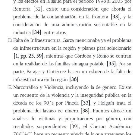
y los efectos en la salud para el periodo 1998 al 2003 por
Rentería [32], existe una consideración que aborda el
problema de la contaminación en la frontera
[33]
, y la
consideración de una administración sustentable en la
industria
[34]
, entre otros.
Falta de Infraestructura. Garza mencionaba ya el problema
de infraestructura en la región y planes para solucionarlo
[1, pp. 25, 59]
, mientras que Córdoba y Romo se centran
en la realidad de las familias sin agua potable
[35]
. Por su
parte, Barajas y Gutiérrez hacen un esbozo de la falta de
infraestructura en la región
[36]
.
Narcotráfico y Violencia, incluyendo la de género. Existe
un recuento de la violencia y la inseguridad pública en la
década de los 90´s por Pineda
[37]
, y Holguín trata el
problema del lavado de dinero
[38]
. Fuentes ofrece un
análisis de víctimas y perpetradores por género, con
resultados sorprendentes [39], el Cuerpo Académico
78/UACJ, hace un recuento vívido de lo que atraviesan los