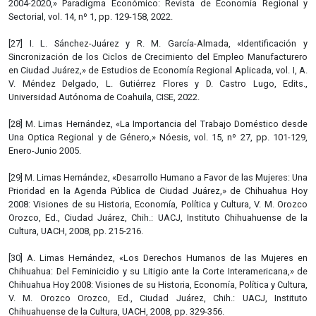
2004-2020,» Paradigma Económico: Revista de Economía Regional y
Sectorial, vol. 14, nº 1, pp. 129-158, 2022.
[27] I. L. Sánchez-Juárez y R. M. García-Almada, «Identificación y
Sincronización de los Ciclos de Crecimiento del Empleo Manufacturero
en Ciudad Juárez,» de Estudios de Economía Regional Aplicada, vol. I, A.
V. Méndez Delgado, L. Gutiérrez Flores y D. Castro Lugo, Edits.,
Universidad Autónoma de Coahuila, CISE, 2022.
[28] M. Limas Hernández, «La Importancia del Trabajo Doméstico desde
Una Optica Regional y de Género,» Nóesis, vol. 15, nº 27, pp. 101-129,
Enero-Junio 2005.
[29] M. Limas Hernández, «Desarrollo Humano a Favor de las Mujeres: Una
Prioridad en la Agenda Pública de Ciudad Juárez,» de Chihuahua Hoy
2008: Visiones de su Historia, Economía, Política y Cultura, V. M. Orozco
Orozco, Ed., Ciudad Juárez, Chih.: UACJ, Instituto Chihuahuense de la
Cultura, UACH, 2008, pp. 215-216.
[30] A. Limas Hernández, «Los Derechos Humanos de las Mujeres en
Chihuahua: Del Feminicidio y su Litigio ante la Corte Interamericana,» de
Chihuahua Hoy 2008: Visiones de su Historia, Economía, Política y Cultura,
V. M. Orozco Orozco, Ed., Ciudad Juárez, Chih.: UACJ, Instituto
Chihuahuense de la Cultura, UACH, 2008, pp. 329-356.