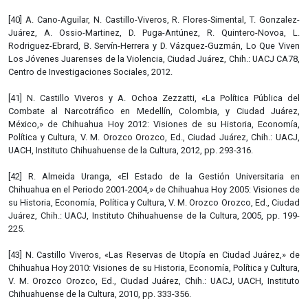
[40] A. Cano-Aguilar, N. Castillo-Viveros, R. Flores-Simental, T. Gonzalez-
Juárez, A. Ossio-Martinez, D. Puga-Antúnez, R. Quintero-Novoa, L.
Rodriguez-Ebrard, B. Servín-Herrera y D. Vázquez-Guzmán, Lo Que Viven
Los Jóvenes Juarenses de la Violencia, Ciudad Juárez, Chih.: UACJ CA78,
Centro de Investigaciones Sociales, 2012.
[41] N. Castillo Viveros y A. Ochoa Zezzatti, «La Política Pública del
Combate al Narcotráfico en Medellín, Colombia, y Ciudad Juárez,
México,» de Chihuahua Hoy 2012: Visiones de su Historia, Economía,
Política y Cultura, V. M. Orozco Orozco, Ed., Ciudad Juárez, Chih.: UACJ,
UACH, Instituto Chihuahuense de la Cultura, 2012, pp. 293-316.
[42] R. Almeida Uranga, «El Estado de la Gestión Universitaria en
Chihuahua en el Periodo 2001-2004,» de Chihuahua Hoy 2005: Visiones de
su Historia, Economía, Política y Cultura, V. M. Orozco Orozco, Ed., Ciudad
Juárez, Chih.: UACJ, Instituto Chihuahuense de la Cultura, 2005, pp. 199-
225.
[43] N. Castillo Viveros, «Las Reservas de Utopía en Ciudad Juárez,» de
Chihuahua Hoy 2010: Visiones de su Historia, Economía, Política y Cultura,
V. M. Orozco Orozco, Ed., Ciudad Juárez, Chih.: UACJ, UACH, Instituto
Chihuahuense de la Cultura, 2010, pp. 333-356.