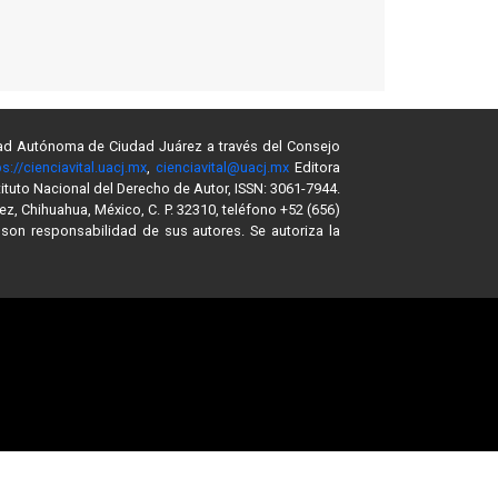
sidad Autónoma de Ciudad Juárez a través del Consejo
ps://cienciavital.uacj.mx
,
cienciavital@uacj.mx
Editora
ituto Nacional del Derecho de Autor, ISSN: 3061-7944.
ez, Chihuahua, México, C. P. 32310, teléfono +52 (656)
son responsabilidad de sus autores. Se autoriza la