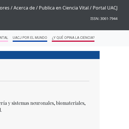
ores
/
Acerca de
/
Publica en Ciencia Vital
/
Portal UACJ
ISSN: 3061-7944
NTAL
UACJ POR EL MUNDO
¿Y QUÉ OPINA LA CIENCIA?
ería y sistemas neuronales, biomateriales,
.