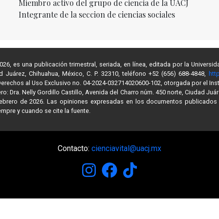
Miembro activo del grupo de ciencia de la UACJ
Integrante de la seccion de ciencias sociales
6, es una publicación trimestral, seriada, en línea, editada por la Univer
ad Juárez, Chihuahua, México, C. P. 32310, teléfono +52 (656) 688-4848,
htt
e Derechos al Uso Exclusivo no. 04-2024-032714020600-102, otorgada por el Inst
: Dra. Nelly Gordillo Castillo, Avenida del Charro núm. 450 norte, Ciudad Juár
 febrero de 2026. Las opiniones expresadas en los documentos publicados 
mpre y cuando se cite la fuente.
Contacto:
cienciavital@uacj.mx