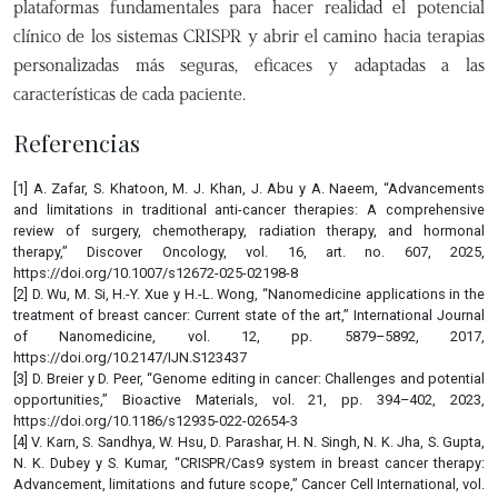
plataformas fundamentales para hacer realidad el potencial
clínico de los sistemas CRISPR y abrir el camino hacia terapias
personalizadas más seguras, eficaces y adaptadas a las
características de cada paciente.
Referencias
[1] A. Zafar, S. Khatoon, M. J. Khan, J. Abu y A. Naeem, “Advancements
and limitations in traditional anti-cancer therapies: A comprehensive
review of surgery, chemotherapy, radiation therapy, and hormonal
therapy,” Discover Oncology, vol. 16, art. no. 607, 2025,
https://doi.org/10.1007/s12672-025-02198-8
[2] D. Wu, M. Si, H.-Y. Xue y H.-L. Wong, “Nanomedicine applications in the
treatment of breast cancer: Current state of the art,” International Journal
of Nanomedicine, vol. 12, pp. 5879–5892, 2017,
https://doi.org/10.2147/IJN.S123437
[3] D. Breier y D. Peer, “Genome editing in cancer: Challenges and potential
opportunities,” Bioactive Materials, vol. 21, pp. 394–402, 2023,
https://doi.org/10.1186/s12935-022-02654-3
[4] V. Karn, S. Sandhya, W. Hsu, D. Parashar, H. N. Singh, N. K. Jha, S. Gupta,
N. K. Dubey y S. Kumar, “CRISPR/Cas9 system in breast cancer therapy:
Advancement, limitations and future scope,” Cancer Cell International, vol.