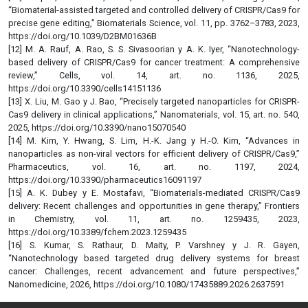
“Biomaterial-assisted targeted and controlled delivery of CRISPR/Cas9 for
precise gene editing,” Biomaterials Science, vol. 11, pp. 3762–3783, 2023,
https://doi.org/10.1039/D2BM01636B
[12] M. A. Rauf, A. Rao, S. S. Sivasoorian y A. K. Iyer, “Nanotechnology-
based delivery of CRISPR/Cas9 for cancer treatment: A comprehensive
review,” Cells, vol. 14, art. no. 1136, 2025,
https://doi.org/10.3390/cells14151136
[13] X. Liu, M. Gao y J. Bao, “Precisely targeted nanoparticles for CRISPR-
Cas9 delivery in clinical applications,” Nanomaterials, vol. 15, art. no. 540,
2025, https://doi.org/10.3390/nano15070540
[14] M. Kim, Y. Hwang, S. Lim, H.-K. Jang y H.-O. Kim, “Advances in
nanoparticles as non-viral vectors for efficient delivery of CRISPR/Cas9,”
Pharmaceutics, vol. 16, art. no. 1197, 2024,
https://doi.org/10.3390/pharmaceutics16091197
[15] A. K. Dubey y E. Mostafavi, “Biomaterials-mediated CRISPR/Cas9
delivery: Recent challenges and opportunities in gene therapy,” Frontiers
in Chemistry, vol. 11, art. no. 1259435, 2023,
https://doi.org/10.3389/fchem.2023.1259435
[16] S. Kumar, S. Rathaur, D. Maity, P. Varshney y J. R. Gayen,
“Nanotechnology based targeted drug delivery systems for breast
cancer: Challenges, recent advancement and future perspectives,”
Nanomedicine, 2026, https://doi.org/10.1080/17435889.2026.2637591