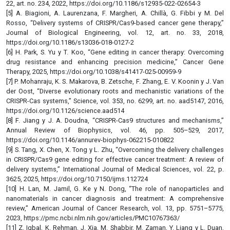
22, art. no. 234, 2022, https://doi.org/10.1186/s12935-022-02654-3
[5] A. Biagioni, A. Laurenzana, F. Margheri, A. Chillà, G. Fibbi y M. Del
Rosso, “Delivery systems of CRISPR/Cas9-based cancer gene therapy,”
Journal of Biological Engineering, vol. 12, art. no. 33, 2018,
https://doi.org/10.1186/s13036-018-0127-2
[6] H. Park, S. Yu y T. Koo, “Gene editing in cancer therapy: Overcoming
drug resistance and enhancing precision medicine,” Cancer Gene
Therapy, 2025, https://doi.org/10.1038/s41417-025-00959-9
[7] P. Mohanraju, K. S. Makarova, B. Zetsche, F. Zhang, E. V. Koonin y J. Van
der Oost, “Diverse evolutionary roots and mechanistic variations of the
CRISPR-Cas systems,” Science, vol. 353, no. 6299, art. no. aad5147, 2016,
https://doi.org/10.1126/science.aad514
[8] F. Jiang y J. A. Doudna, “CRISPR-Cas9 structures and mechanisms,”
Annual Review of Biophysics, vol. 46, pp. 505–529, 2017,
https://doi.org/10.1146/annurev-biophys-062215-010822
[9] S. Tang, X. Chen, X. Tong y L. Zhu, “Overcoming the delivery challenges
in CRISPR/Cas9 gene editing for effective cancer treatment: A review of
delivery systems,” International Journal of Medical Sciences, vol. 22, p.
3625, 2025, https://doi.org/10.7150/ijms.112724
[10] H. Lan, M. Jamil, G. Ke y N. Dong, “The role of nanoparticles and
nanomaterials in cancer diagnosis and treatment: A comprehensive
review,” American Journal of Cancer Research, vol. 13, pp. 5751–5775,
2023, https://pmc.ncbi.nlm.nih.gov/articles/PMC10767363/
[11] Z. Iqbal, K. Rehman, J. Xia, M. Shabbir, M. Zaman, Y. Liang y L. Duan,