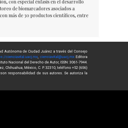
ón, con especial énfasis en el desarrollo
toreo de biomarcadores asociados a
con más de 30 productos científicos, entre
sidad Autónoma de Ciudad Juárez a través del Consejo
ps://cienciavital.uacj.mx
,
cienciavital@uacj.mx
Editora
ituto Nacional del Derecho de Autor, ISSN: 3061-7944.
ez, Chihuahua, México, C. P. 32310, teléfono +52 (656)
son responsabilidad de sus autores. Se autoriza la