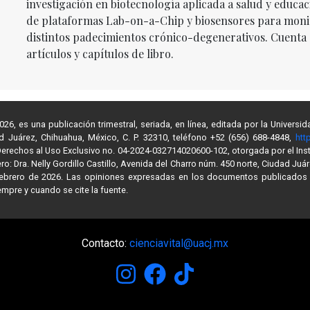
investigación en biotecnología aplicada a salud y educaci
de plataformas Lab-on-a-Chip y biosensores para moni
distintos padecimientos crónico-degenerativos. Cuenta 
artículos y capítulos de libro.
6, es una publicación trimestral, seriada, en línea, editada por la Univer
ad Juárez, Chihuahua, México, C. P. 32310, teléfono +52 (656) 688-4848,
htt
e Derechos al Uso Exclusivo no. 04-2024-032714020600-102, otorgada por el Inst
: Dra. Nelly Gordillo Castillo, Avenida del Charro núm. 450 norte, Ciudad Juár
 febrero de 2026. Las opiniones expresadas en los documentos publicados 
mpre y cuando se cite la fuente.
Contacto:
cienciavital@uacj.mx