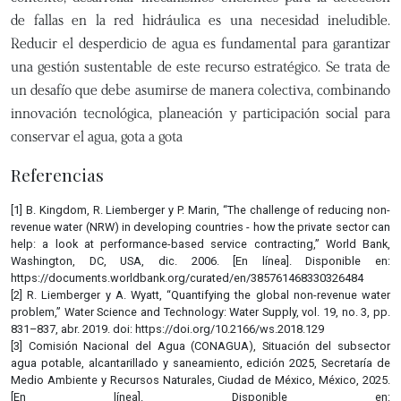
de fallas en la red hidráulica es una necesidad ineludible.
Reducir el desperdicio de agua es fundamental para garantizar
una gestión sustentable de este recurso estratégico. Se trata de
un desafío que debe asumirse de manera colectiva, combinando
innovación tecnológica, planeación y participación social para
conservar el agua, gota a gota
Referencias
[1] B. Kingdom, R. Liemberger y P. Marin, “The challenge of reducing non-
revenue water (NRW) in developing countries - how the private sector can
help: a look at performance-based service contracting,” World Bank,
Washington, DC, USA, dic. 2006. [En línea]. Disponible en:
https://documents.worldbank.org/curated/en/385761468330326484
[2] R. Liemberger y A. Wyatt, “Quantifying the global non-revenue water
problem,” Water Science and Technology: Water Supply, vol. 19, no. 3, pp.
831–837, abr. 2019. doi: https://doi.org/10.2166/ws.2018.129
[3] Comisión Nacional del Agua (CONAGUA), Situación del subsector
agua potable, alcantarillado y saneamiento, edición 2025, Secretaría de
Medio Ambiente y Recursos Naturales, Ciudad de México, México, 2025.
[En línea]. Disponible en: