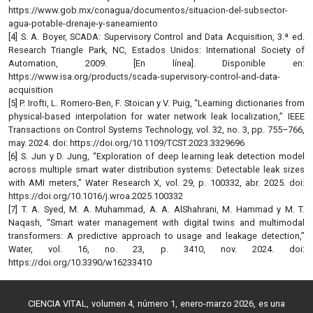
https://www.gob.mx/conagua/documentos/situacion-del-subsector-
agua-potable-drenaje-y-saneamiento
[4] S. A. Boyer, SCADA: Supervisory Control and Data Acquisition, 3.ª ed.
Research Triangle Park, NC, Estados Unidos: International Society of
Automation, 2009. [En línea]. Disponible en:
https://www.isa.org/products/scada-supervisory-control-and-data-
acquisition
[5] P. Irofti, L. Romero-Ben, F. Stoican y V. Puig, “Learning dictionaries from
physical-based interpolation for water network leak localization,” IEEE
Transactions on Control Systems Technology, vol. 32, no. 3, pp. 755–766,
may. 2024. doi: https://doi.org/10.1109/TCST.2023.3329696
[6] S. Jun y D. Jung, “Exploration of deep learning leak detection model
across multiple smart water distribution systems: Detectable leak sizes
with AMI meters,” Water Research X, vol. 29, p. 100332, abr. 2025. doi:
https://doi.org/10.1016/j.wroa.2025.100332
[7] T. A. Syed, M. A. Muhammad, A. A. AlShahrani, M. Hammad y M. T.
Naqash, “Smart water management with digital twins and multimodal
transformers: A predictive approach to usage and leakage detection,”
Water, vol. 16, no. 23, p. 3410, nov. 2024. doi:
https://doi.org/10.3390/w16233410
CIENCIA VITAL, volumen 4, número 1, enero-marzo 2026, es una