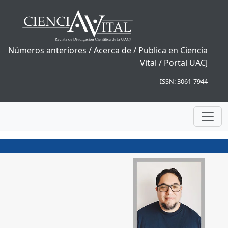
Números anteriores
/
Acerca de
/
Publica en Ciencia
Vital
/
Portal UACJ
ISSN: 3061-7944