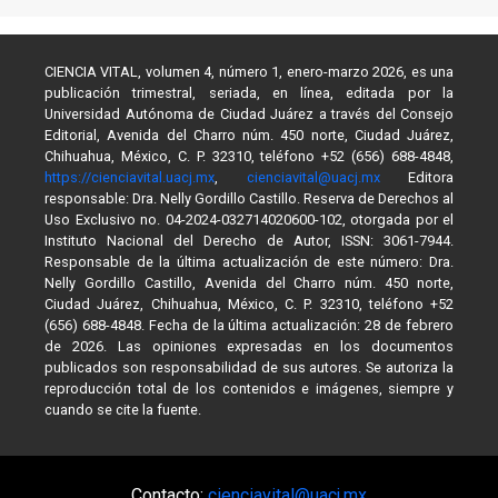
CIENCIA VITAL, volumen 4, número 1, enero-marzo 2026, es una
publicación trimestral, seriada, en línea, editada por la
Universidad Autónoma de Ciudad Juárez a través del Consejo
Editorial, Avenida del Charro núm. 450 norte, Ciudad Juárez,
Chihuahua, México, C. P. 32310, teléfono +52 (656) 688-4848,
https://cienciavital.uacj.mx
,
cienciavital@uacj.mx
Editora
responsable: Dra. Nelly Gordillo Castillo. Reserva de Derechos al
Uso Exclusivo no. 04-2024-032714020600-102, otorgada por el
Instituto Nacional del Derecho de Autor, ISSN: 3061-7944.
Responsable de la última actualización de este número: Dra.
Nelly Gordillo Castillo, Avenida del Charro núm. 450 norte,
Ciudad Juárez, Chihuahua, México, C. P. 32310, teléfono +52
(656) 688-4848. Fecha de la última actualización: 28 de febrero
de 2026. Las opiniones expresadas en los documentos
publicados son responsabilidad de sus autores. Se autoriza la
reproducción total de los contenidos e imágenes, siempre y
cuando se cite la fuente.
Contacto:
cienciavital@uacj.mx