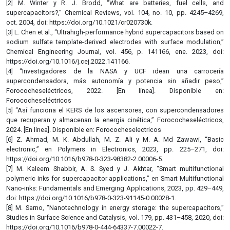
[2] M. Winter y R. J. Brodd, “What are batteries, fuel cells, and
supercapacitors?,” Chemical Reviews, vol. 104, no. 10, pp. 4245–4269,
oct. 2004, doi: https://doi.org/10.1021/cr020730k.
[3] L. Chen et al., “Ultrahigh-performance hybrid supercapacitors based on
sodium sulfate template-derived electrodes with surface modulation,”
Chemical Engineering Journal, vol. 456, p. 141166, ene. 2023, doi:
https://doi.org/10.1016/j.cej.2022.141166.
[4] “Investigadores de la NASA y UCF idean una carrocería
supercondensadora, más autonomía y potencia sin añadir peso,”
Forococheseléctricos, 2022. [En línea]. Disponible en:
Forococheseléctricos
[5] “Así funciona el KERS de los ascensores, con supercondensadores
que recuperan y almacenan la energía cinética,” Forococheseléctricos,
2024. [En línea]. Disponible en: Forococheselectricos
[6] Z. Ahmad, M. K. Abdullah, M. Z. Ali y M. A. Md Zawawi, “Basic
electronic,” en Polymers in Electronics, 2023, pp. 225–271, doi:
https://doi.org/10.1016/b978-0-323-98382-2.00006-5.
[7] M. Kaleem Shabbir, A. S. Syed y J. Akhtar, “Smart multifunctional
polymeric inks for supercapacitor applications,” en Smart Multifunctional
Nano-inks: Fundamentals and Emerging Applications, 2023, pp. 429–449,
doi: https://doi.org/10.1016/b978-0-323-91145-0.00028-1.
[8] M. Sarno, “Nanotechnology in energy storage: the supercapacitors,”
Studies in Surface Science and Catalysis, vol. 179, pp. 431–458, 2020, doi:
https://doi.org/10.1016/b978-0-444-64337-7.00022-7.