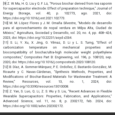
[9] Z. W. Ma, H. Q. Liu y Q. F. Lü, “Porous biochar derived from tea saponin
for supercapacitor electrode: Effect of preparation technique,” Journal of
Energy Storage, vol. 40, p. 102773, ago. 2021, doi:
https://doi.org/10.1016/j.est.2021.102773.
[10] M. M. López Flores y J. M. Omaña Silvestre, “Modelo de desarrollo
para el aprovechamiento de nopal verdura en Milpa Alta, Ciudad de
México,” Agricultura, Sociedad y Desarrollo, vol. 20, no. 4, pp. 408–424,
2023, doi: https://doi.org/10.22231/asyd.v20i4.
[11] S. Li, Y. Xu, X. Jing, G. Yilmaz, D. Li y L. S. Turng, “Effect of
carbonization temperature on mechanical properties and
biocompatibility of biochar/ultra-high molecular weight polyethylene
composites,” Composites Part B: Engineering, vol. 196, p. 108120, sep.
2020, doi: https://doi.org/10.1016/j.compositesb.2020.108120.
[12] B. Díaz, A. Sommer-Márquez, P. E. Ordoñez, E. Bastardo-González, M.
Ricaurte y C. Navas-Cárdenas, “Synthesis Methods, Properties, and
Modifications of Biochar-Based Materials for Wastewater Treatment: A
Review,” Resources, vol. 13, no. 1, 2024, doi:
https://doi.org/10.3390/resources13010008.
[13] Z. Yan, S. Luo, Q. Li, Z. S. Wu y S. Liu, “Recent Advances in Flexible
Wearable Supercapacitors: Properties, Fabrication, and Applications,”
Advanced Science, vol. 11, no. 8, p. 2302172, feb. 2024, doi:
https://doi.org/10.1002/advs.202302172.