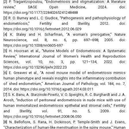
[2] P. Tragantzopoulou, “Endometriosis and stigmatization: A literature
review,” SAGE Open Medicine, 2024. doi:
https://doi.org/10.1177/22840265241248488
[3] R. O. Burney and L. C. Giudice, “Pathogenesis and pathophysiology of
endometriosis,” Fertility and Sterility, 2012. doi:
https://doi.org/10.1016/j.fertnstert.2012.06.029
[4] K. Staley and H. Scharfman, “A woman’s prerogative,” Nature
Neuroscience, vol. 8, no. 6, pp. 697–698, 2005. doi:
https://doi.org/10.1038/nn0605-697
[5] H. Hoorsan et al., “Murine Models of Endometriosis: A Systematic
Review,” International Journal of Women’s Health and Reproduction
Sciences, vol. 10, no. 3, pp. 121–134, 2022. doi:
https://doi.org/10.15296/ijwhr.2022.23
[6] E. Greaves et al., “A novel mouse model of endometriosis mimics
human phenotype and reveals insights into the inflammatory contribution
of shed endometrium,” American Journal of Pathology, vol. 184, no. 7,
2014. doi: https://doi.org/10.1016/j.ajpath.2014.03.011
[7] S. K. Banu, A. Starzinski-Powitz, V. O. Speights, R. C. Burghardt and J. A.
Arosh, “Induction of peritoneal endometriosis in nude mice with use of
human immortalized endometriosis epithelial and stromal cells,” Fertility
and Sterility, vol. 91, no. 5, 2009. doi:
https://doi.org/10.1016/j.fertnstert.2008.06.050
[8] N. Bellofiore, S. Rana, H. Dickinson, P. Temple-Smith and J. Evans,
“Characterization of human-like menstruation in the spiny mouse,” Human