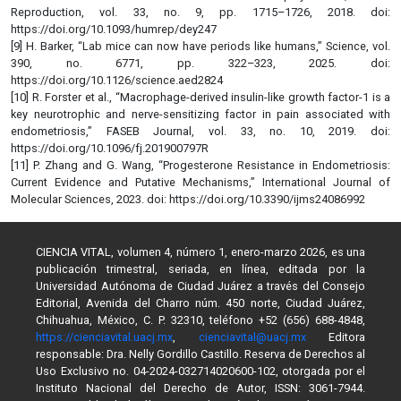
Reproduction, vol. 33, no. 9, pp. 1715–1726, 2018. doi:
https://doi.org/10.1093/humrep/dey247
[9] H. Barker, “Lab mice can now have periods like humans,” Science, vol.
390, no. 6771, pp. 322–323, 2025. doi:
https://doi.org/10.1126/science.aed2824
[10] R. Forster et al., “Macrophage-derived insulin-like growth factor-1 is a
key neurotrophic and nerve-sensitizing factor in pain associated with
endometriosis,” FASEB Journal, vol. 33, no. 10, 2019. doi:
https://doi.org/10.1096/fj.201900797R
[11] P. Zhang and G. Wang, “Progesterone Resistance in Endometriosis:
Current Evidence and Putative Mechanisms,” International Journal of
Molecular Sciences, 2023. doi: https://doi.org/10.3390/ijms24086992
CIENCIA VITAL, volumen 4, número 1, enero-marzo 2026, es una
publicación trimestral, seriada, en línea, editada por la
Universidad Autónoma de Ciudad Juárez a través del Consejo
Editorial, Avenida del Charro núm. 450 norte, Ciudad Juárez,
Chihuahua, México, C. P. 32310, teléfono +52 (656) 688-4848,
https://cienciavital.uacj.mx
,
cienciavital@uacj.mx
Editora
responsable: Dra. Nelly Gordillo Castillo. Reserva de Derechos al
Uso Exclusivo no. 04-2024-032714020600-102, otorgada por el
Instituto Nacional del Derecho de Autor, ISSN: 3061-7944.